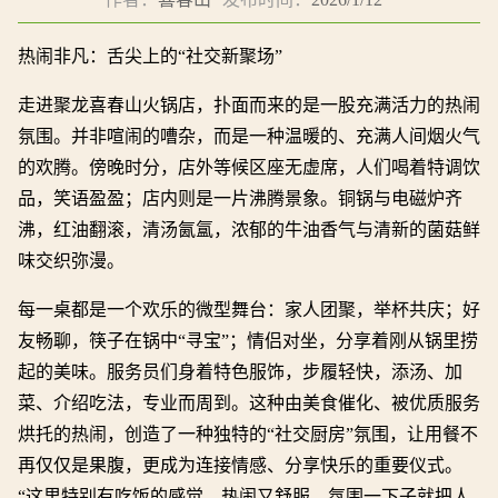
热闹非凡：舌尖上的“社交新聚场”
走进聚龙喜春山火锅店，扑面而来的是一股充满活力的热闹
氛围。并非喧闹的嘈杂，而是一种温暖的、充满人间烟火气
的欢腾。傍晚时分，店外等候区座无虚席，人们喝着特调饮
品，笑语盈盈；店内则是一片沸腾景象。铜锅与电磁炉齐
沸，红油翻滚，清汤氤氲，浓郁的牛油香气与清新的菌菇鲜
味交织弥漫。
每一桌都是一个欢乐的微型舞台：家人团聚，举杯共庆；好
友畅聊，筷子在锅中“寻宝”；情侣对坐，分享着刚从锅里捞
起的美味。服务员们身着特色服饰，步履轻快，添汤、加
菜、介绍吃法，专业而周到。这种由美食催化、被优质服务
烘托的热闹，创造了一种独特的“社交厨房”氛围，让用餐不
再仅仅是果腹，更成为连接情感、分享快乐的重要仪式。
“这里特别有吃饭的感觉，热闹又舒服，氛围一下子就把人