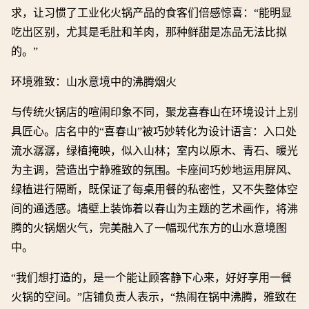
求，让习惯了工业化火锅产品的食客们倍感惊喜：“能明显
吃出区别，尤其是毛肚和羊肉，那种鲜甜是冻品无法比拟
的。”
环境雅致：山水意境中的沸腾烟火
与传统火锅店的喧闹印象不同，聚龙喜春山在环境设计上别
具匠心。店名中的“喜春山”被巧妙转化为设计语言：入口处
流水潺潺，绿植掩映，似入山林；室内以原木、青石、暖光
为主调，营造出宁静雅致的氛围。卡座间巧妙地运用屏风、
绿植进行隔断，既保证了每桌用餐的私密性，又不失整体空
间的通透感。墙壁上装饰着以春山为主题的艺术画作，将沸
腾的火锅烟火气，完美融入了一幅现代东方的山水意境图
中。
“我们想打造的，是一个能让顾客静下心来，好好享用一餐
火锅的空间。”店铺负责人表示，“热闹在锅中沸腾，雅致在