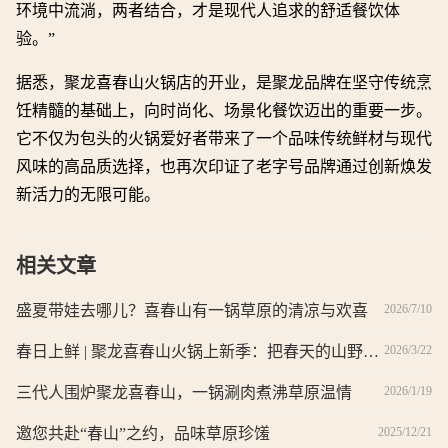
环境中流淌，两者结合，才是现代人追求的舒适餐饮体
验。”
据悉，聚龙喜春山火锅店的开业，是聚龙品牌在坚守传统烹
饪精髓的基础上，向时尚化、场景化餐饮迈出的重要一步。
它不仅为包头的火锅爱好者带来了一个品味传统鲜材与现代
风味的高品质选择，也再次印证了老字号品牌通过创新焕发
新活力的无限可能。
相关文章
2026/7/10
盛夏带娃去哪儿？喜春山有一锅草原的清凉与欢喜
2026/3/22
春日上鲜 | 聚龙喜春山火锅上新季：把春天的山野气息，涮进沸腾的汤锅里
2026/1/19
三代人围炉聚龙喜春山，一锅涮肉煮沸草原温情
2025/12/21
邀您共赴“春山”之约，品味草原珍馐