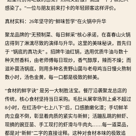
感染了。”一位与朋友前来打卡的年轻顾客这样评价。
真材实料：26年坚守的“鲜味哲学”在火锅中升华
聚龙品牌的“无预制菜、每日鲜采”核心承诺，在喜春山火锅
店得到了淋漓尽致的演绎与升华。这里的美味秘诀，首先归
于 “锅底的真功夫” 。招牌牛油红锅，选用优质牛油与数十
种天然香料，由老师傅每日现炒，香气醇厚，辣而不燥；而
滋补菌汤锅底，则用多种名贵野山菌与老母鸡当日慢火熬制
数小时，汤色金黄，每一口都是极致的鲜美。
“食材的鲜字诀” 是另一大制胜法宝。餐厅沿袭聚龙总店的
传统，核心食材坚持当日采购。毛肚从屠宰场到上桌不超过
8小时，在红汤中“七上八下”后，口感脆嫩化渣；手切鲜羊
肉立盘不倒，彰显着肉质的紧实与新鲜；活蹦乱跳的鲜虾、
现摘的豌豆苗、手工现打的虾滑与牛肉丸……每一道菜品，
都是对“新鲜”二字的直接诠释。这种对食材本味的极致追