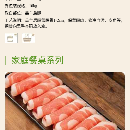
外包装规格：10kg
取自部位：羔羊后腿
工艺说明：羔羊后腱留股骨1-2cm，保留腱肉，修净血污、皮角等，
拐骨向里整齐码放入箱。
家庭餐桌系列