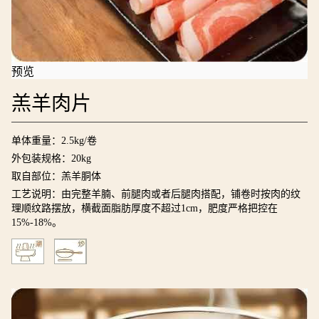
预览
羔羊肉片
单体重量：2.5kg/卷
外包装规格：20kg
取自部位：羔羊胴体
工艺说明：由完整羊腩、前腿肉或者后腿肉搭配，铺卷时按肉的纹
理顺纹路摆放，横截面脂肪厚度不超过1cm，肥度严格把控在
15%-18%。