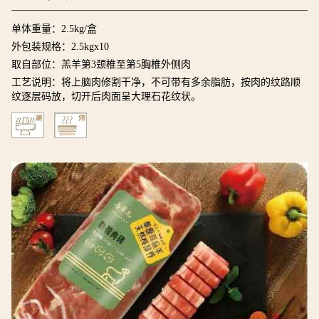
单体重量：2.5kg/盒
外包装规格：2.5kgx10
取自部位：羔羊第3颈椎至第5胸椎外侧肉
工艺说明：将上脑肉修割干净，不可带有多余脂肪，按肉的纹路顺
纹逐层码放，切开后肉面呈大理石花纹状。