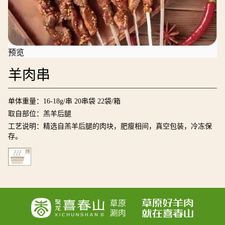
预览
羊肉串
单体重量：16-18g/串 20串袋 22袋/箱
取自部位：羔羊后腿
工艺说明：精选自羔羊后腿的肉块，肥瘦相间，真空包装，冷冻保
存。