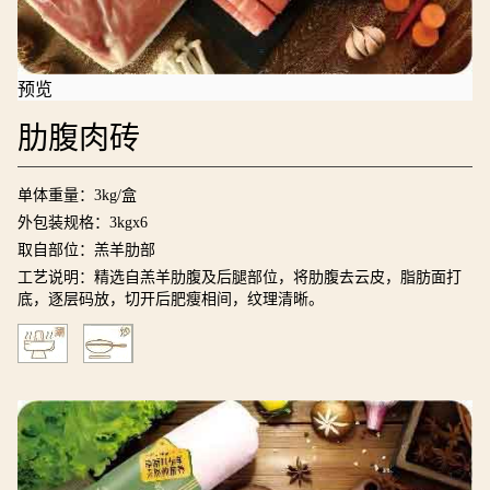
预览
肋腹肉砖
单体重量：3kg/盒
外包装规格：3kgx6
取自部位：羔羊肋部
工艺说明：精选自羔羊肋腹及后腿部位，将肋腹去云皮，脂肪面打
底，逐层码放，切开后肥瘦相间，纹理清晰。