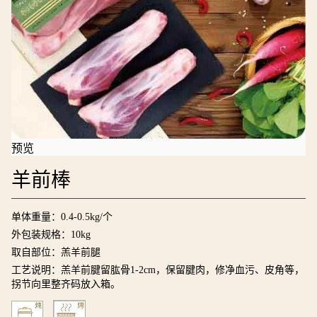
预览
羊前棒
单体重量：0.4-0.5kg/个
外包装规格：10kg
取自部位：羔羊前腿
工艺说明：羔羊前腱留肱骨1-2cm，保留腱肉，修净血污、皮角等，
拐节向里整齐码放入箱。