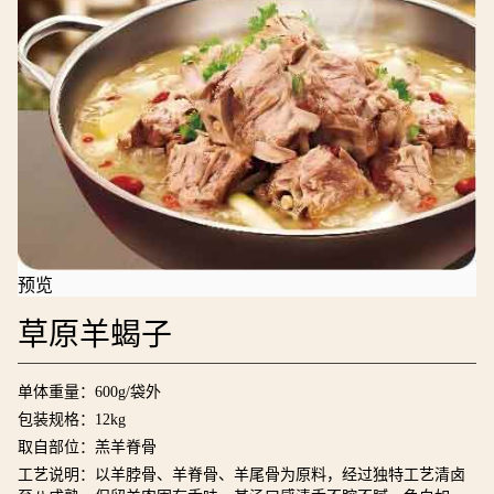
预览
草原羊蝎子
单体重量：600g/袋外
包装规格：12kg
取自部位：羔羊脊骨
工艺说明：以羊脖骨、羊脊骨、羊尾骨为原料，经过独特工艺清卤