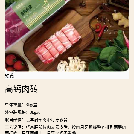
预览
高钙肉砖
单体重量：3kg/盒
外包装规格：3kgx6
取自部位：羔羊肩部肉带月牙软骨
工艺说明：将肩胛部位肉去云皮后，按肉月牙弧线整齐排列两层肉
面打底，月牙面朝上，月牙之间不重叠。