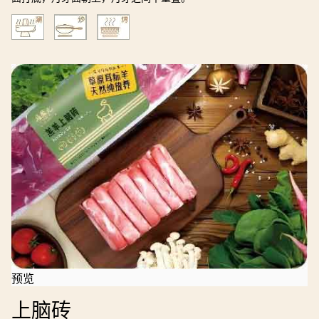
预览
上脑砖